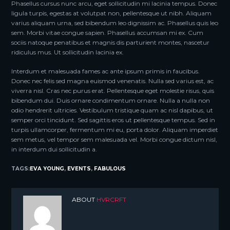
Phasellus cursus nunc arcu, eget sollicitudin mi lacinia tempus. Donec
ligula turpis, egestas at volutpat non, pellentesque ut nibh. Aliquam
varius aliquam urna, sed bibendum leo dignissim ac. Phasellus quis leo
sem. Morbi vitae congue sapien. Phasellus accumsan mi ex. Cum
sociis natoque penatibus et magnis dis parturient montes, nascetur
ridiculus mus. Ut sollicitudin lacinia ex.
Interdum et malesuada fames ac ante ipsum primis in faucibus.
Donec nec felis sed magna euismod venenatis. Nulla sed varius est, ac
viverra nisl. Cras nec purus erat. Pellentesque eget molestie risus, quis
bibendum dui. Duis ornare condimentum ornare. Nulla a nulla non
odio hendrerit ultricies. Vestibulum tristique quam ac nisl dapibus, ut
semper orci tincidunt. Sed sagittis eros ut pellentesque tempus. Sed in
turpis ullamcorper, fermentum mi eu, porta dolor. Aliquam imperdiet
sem metus, vel tempor sem malesuada vel. Morbi congue dictum nisl,
in interdum dui sollicitudin a.
TAGS:
EVA YOUNG
,
EVENTS
,
FABULOUS
ABOUT
HVRCRFT