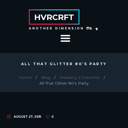
HVRCRFT
ANOTHER DIMENSION 🧑‍🚀 🛸
ALL THAT GLITTER 80’S PARTY
Home
Blog
Masonry 2 Columns
All That Glitter 80’s Party
AUGUST 27, 2015
0