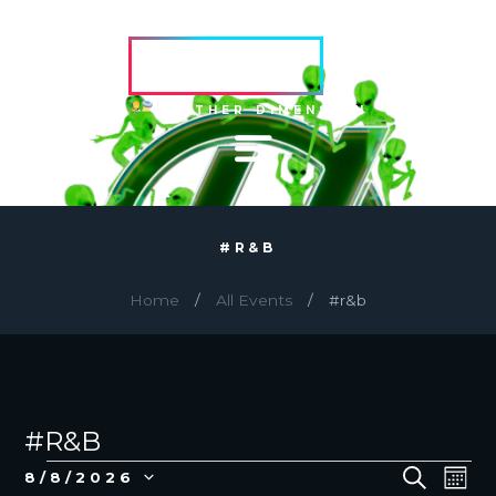
HVRCRFT
ANOTHER DIMENSION
#R&B
Home
All Events
#r&b
#R&B
EVENTS
E
E
S
8/8/2026
M