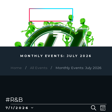
HVRCRFT
ANOTHER DIMENSION
MONTHLY EVENTS: JULY 2026
Home
All Events
Monthly Events: July 2026
#R&B
EVENTS
E
E
S
7/1/2026
M